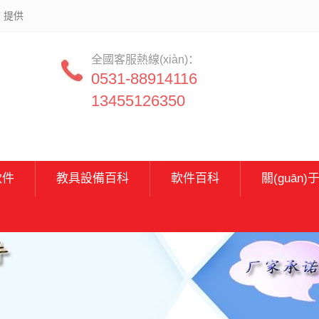
，提供
全國客服熱線(xiàn)：
0531-88914116
13455126350
軟件
教具設備百科
軟件百科
關(guān