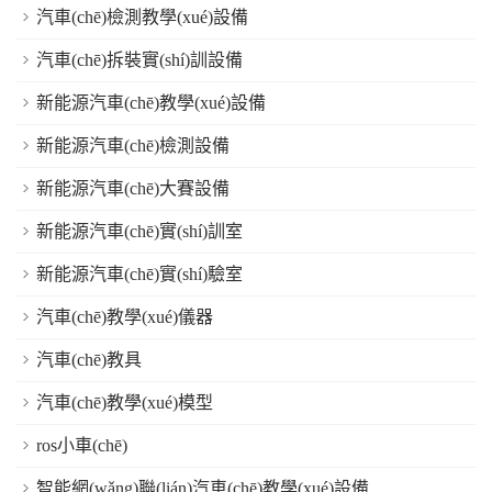
汽車(chē)檢測教學(xué)設備
汽車(chē)拆裝實(shí)訓設備
新能源汽車(chē)教學(xué)設備
新能源汽車(chē)檢測設備
新能源汽車(chē)大賽設備
新能源汽車(chē)實(shí)訓室
新能源汽車(chē)實(shí)驗室
汽車(chē)教學(xué)儀器
汽車(chē)教具
汽車(chē)教學(xué)模型
ros小車(chē)
智能網(wǎng)聯(lián)汽車(chē)教學(xué)設備