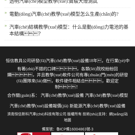
透明汽車(chē)模型教學(xué):寶駿大燈測試
電動(dòng)汽車(chē)教學(xué)模型怎么生產(chǎn)的?
汽車(chē)結構教學(xué)模型：什么是動(dòng)力電池的基
本結構？
恒信教具公司研發(fā)
汽車(chē)教學(xué)設備
18年，在行業(yè)中
有著(zhù)不錯的口碑，各類(lèi)院校紛紛回
購，并且教學(xué)軟件公司有專(zhuān)門(mén)的研發
(fā)團隊來(lái)做，軟件硬件相結合，歡迎定
制！
合作關(guān)系：
汽車(chē)教學(xué)設備
汽車(chē)教學(xué)模型
汽車(chē)教學(xué)設備報價(jià)
新能源汽車(chē)教學(xué)設備
濟南恒信新科汽車(chē)科技有限公司 版權所有 技術(shù)支持：
網(wǎng)站
地圖
備案號：魯ICP備16004863號-3