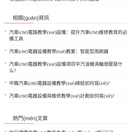
相關(guān)資訊
汽車(chē)電路教學(xué)設備：提升汽車(chē)維修教育的必
備工具
汽車(chē)電器設備教學(xué)教案：智能型雨刷器
汽車(chē)電器教學(xué)設備項目中汽油機渦輪增壓是什
么?
中職汽車(chē)電器設備教學(xué)總結如何寫(xiě)?
汽車(chē)電器設備與維修教學(xué)計劃如何寫(xiě)?
熱門(mén)文章