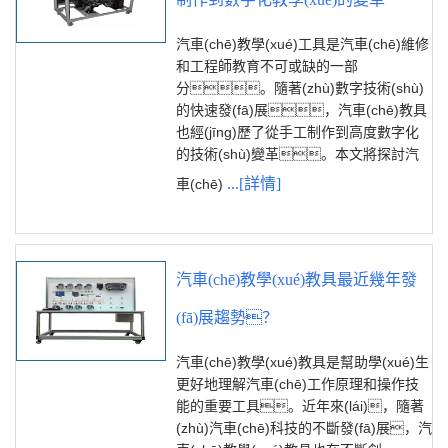
汽車(chē)教學(xué)工具是汽車(chē)維修
和工程師教育不可或缺的一部
分。隨著(zhù)數字技術(shù)
的快速發(fā)展，汽車(chē)教具
也經(jīng)歷了從手工制作到高度數字化
的技術(shù)變革。本文將探討汽
...[詳情]
車(chē)
汽車(chē)教學(xué)教具最近幾年發
(fā)展趨勢？
汽車(chē)教學(xué)教具是幫助學(xué)生
更好地理解汽車(chē)工作原理和操作技
能的重要工具。近年來(lái)，隨著
(zhù)汽車(chē)科技的不斷發(fā)展，汽