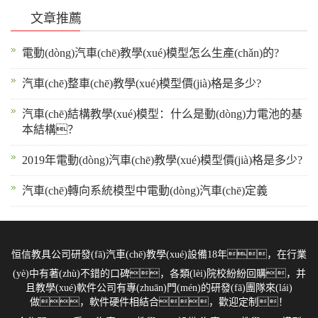
文章推薦
電動(dòng)汽車(chē)教學(xué)模型怎么生產(chǎn)的?
汽車(chē)整車(chē)教學(xué)模型價(jià)格是多少?
汽車(chē)結構教學(xué)模型：什么是動(dòng)力電池的基
本結構？
2019年電動(dòng)汽車(chē)教學(xué)模型價(jià)格是多少?
汽車(chē)轉向系統模型中電動(dòng)汽車(chē)定義
恒信教具公司研發(fā)
汽車(chē)教學(xué)設備
18年，在行業
(yè)中有著(zhù)不錯的口碑，各類(lèi)院校紛紛回購，并
且教學(xué)軟件公司有專(zhuān)門(mén)的研發(fā)團隊來(lái)
做，軟件硬件相結合，歡迎定制！