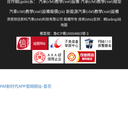
合作關(guān)系：
汽車(chē)教學(xué)設備
汽車(chē)教學(xué)模型
汽車(chē)教學(xué)設備報價(jià)
新能源汽車(chē)教學(xué)設備
濟南恒信新科汽車(chē)科技有限公司 版權所有 技術(shù)支持：
網(wǎng)站
地圖
備案號：魯ICP備16004863號-3
RM新时代APP官网网址-首页